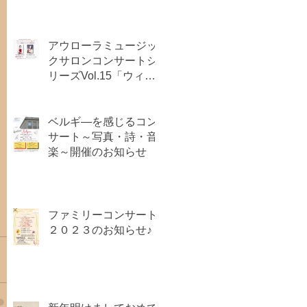
アウローラミュージッ
クサロンコンサートシ
リーズVol.15「ウィー
ン古典派からドイツロ
マン派音楽の調べ」開
催のお知らせ
ベルギ―を感じるコン
サート～写真・詩・音
楽～開催のお知らせ
ファミリーコンサート
２０２３のお知らせ♪